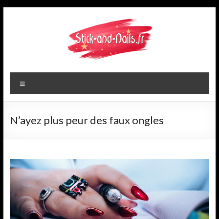
Aller
au
contenu
stick-
Menu
and-
nails.fr
N’ayez plus peur des faux ongles